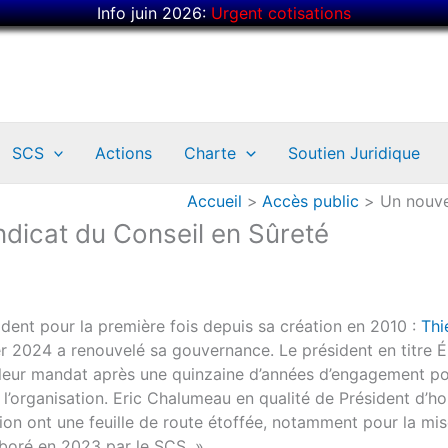
Info juin 2026:
Urgent cotisations
SCS
Actions
Charte
Soutien Juridique
Accueil
Accès public
Un nouve
dicat du Conseil en Sûreté
dent pour la première fois depuis sa création en 2010 :
Th
r 2024 a renouvelé sa gouvernance. Le président en titre É
e leur mandat après une quinzaine d’années d’engagement po
 l’organisation. Eric Chalumeau en qualité de Président d’ho
ion ont une feuille de route étoffée, notamment pour la mi
aboré en 2023 par le SCS. »