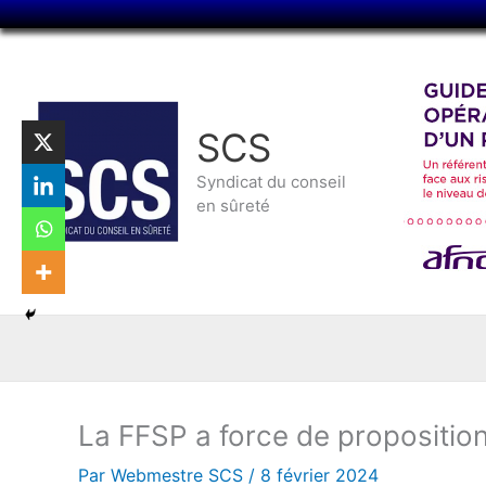
Aller
au
contenu
SCS
Syndicat du conseil
en sûreté
La FFSP a force de propositio
Par
Webmestre SCS
/
8 février 2024