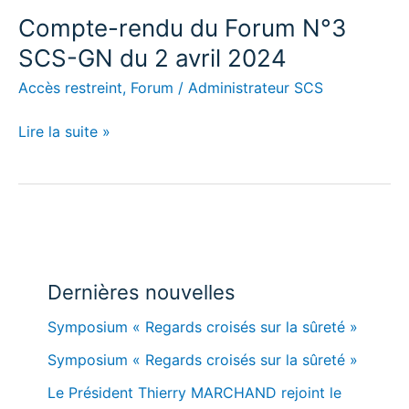
Compte-
Compte-rendu du Forum N°3
rendu
SCS-GN du 2 avril 2024
du
Accès restreint
,
Forum
/
Administrateur SCS
Forum
N°3
Lire la suite »
SCS-
GN
du
2
avril
2024
Dernières nouvelles
Symposium « Regards croisés sur la sûreté »
Symposium « Regards croisés sur la sûreté »
Le Président Thierry MARCHAND rejoint le